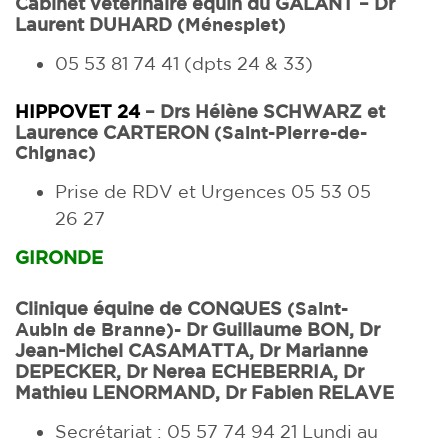
Cabinet vétérinaire équin du GALANT – Dr
Laurent DUHARD
(Ménesplet)
05 53 81 74 41 (dpts 24 & 33)
HIPPOVET 24
– Drs Hélène SCHWARZ et
Laurence
CARTERON
(Saint-Pierre-de-
Chignac)
Prise de RDV et Urgences
05 53 05
26 27
GIRONDE
Clinique équine de CONQUES
(Saint-
Aubin de Branne)-
Dr Guillaume BON,
Dr
Jean-Michel CASAMATTA,
Dr Marianne
DEPECKER,
Dr Nerea ECHEBERRIA,
Dr
Mathieu LENORMAND,
Dr Fabien RELAVE
Secrétariat : 05 57 74 94 21 Lundi au