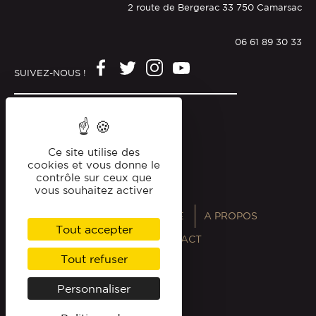
2 route de Bergerac 33 750 Camarsac
06 61 89 30 33
SUIVEZ-NOUS !
Mentions légales
Politique de confidentialité
Ce site utilise des
cookies et vous donne le
contrôle sur ceux que
vous souhaitez activer
ANNUAIRES
MAGAZINE
A PROPOS
Tout accepter
PROFESSIONNELS
CONTACT
Tout refuser
Personnaliser