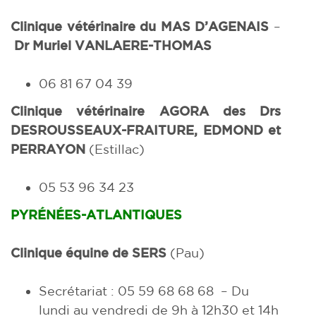
Clinique vétérinaire
du
MAS D’AGENAIS
–
Dr Muriel VANLAERE-THOMAS
06 81 67 04 39
Clinique vétérinaire
AGORA des Drs
DESROUSSEAUX-FRAITURE, EDMOND et
PERRAYON
(Estillac)
05 53 96 34 23
PYRÉNÉES-ATLANTIQUES
Clinique équine de SERS
(Pau)
Secrétariat : 05 59 68 68 68
–
Du
lundi au vendredi de 9h
à 12h30 et 14h