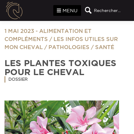
Panneau de gestion des cookies
MENU
Rechercher...
1 MAI 2023
-
ALIMENTATION ET
COMPLÉMENTS
/
LES INFOS UTILES SUR
MON CHEVAL
/
PATHOLOGIES
/
SANTÉ
LES PLANTES TOXIQUES
POUR LE CHEVAL
DOSSIER