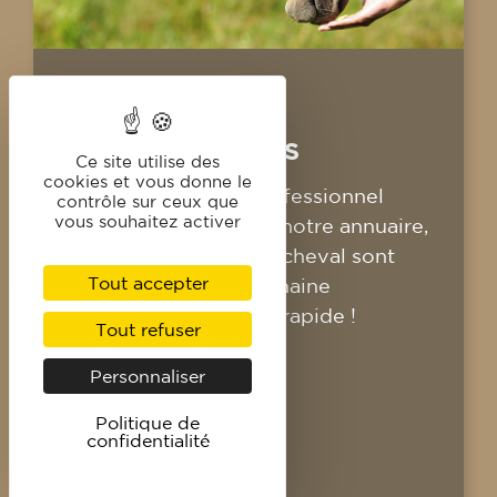
L'ANNUAIRE DES
PROFESSIONNELS
Ce site utilise des
cookies et vous donne le
Vous cherchez un professionnel
contrôle sur ceux que
vous souhaitez activer
équestre ? Consultez notre annuaire,
les professionnels du cheval sont
Tout accepter
classés selon leur domaine
d'activité. Pratique et rapide !
Tout refuser
Personnaliser
CONSULTER
Politique de
confidentialité