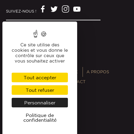
SUIVEZ-NOUS !
Mentions légales
Politique de confidentialité
Ce site utilise des
cookies et vous donne le
contrôle sur ceux que
vous souhaitez activer
ANNUAIRES
MAGAZINE
A PROPOS
Tout accepter
PROFESSIONNELS
CONTACT
Tout refuser
Personnaliser
Politique de
confidentialité