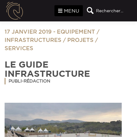
Panneau de gestion des cookies
MENU
Rechercher...
17 JANVIER 2019
-
EQUIPEMENT
/
INFRASTRUCTURES
/
PROJETS
/
SERVICES
LE GUIDE
INFRASTRUCTURE
PUBLI-RÉDACTION