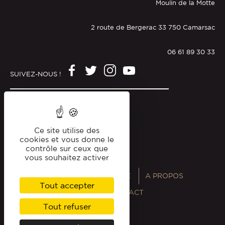
Moulin de la Motte
2 route de Bergerac 33 750 Camarsac
06 61 89 30 33
SUIVEZ-NOUS !
Mentions légales
Politique de confidentialité
Ce site utilise des
cookies et vous donne le
contrôle sur ceux que
vous souhaitez activer
ANNUAIRES
MAGAZINE
A PROPOS
Tout accepter
PROFESSIONNELS
CONTACT
Tout refuser