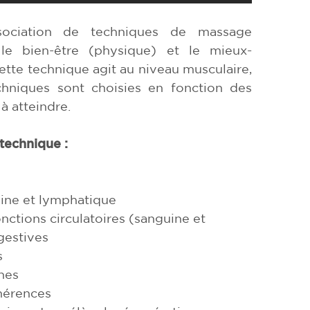
sociation de techniques de massage
 le bien-être (physique) et le mieux-
tte technique agit au niveau musculaire,
echniques sont choisies en fonction des
à atteindre.
 technique :
guine et lymphatique
onctions circulatoires (sanguine et
gestives
s
ines
dhérences