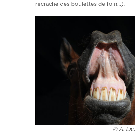
recrache des boulettes de foin…).
© A. Lau