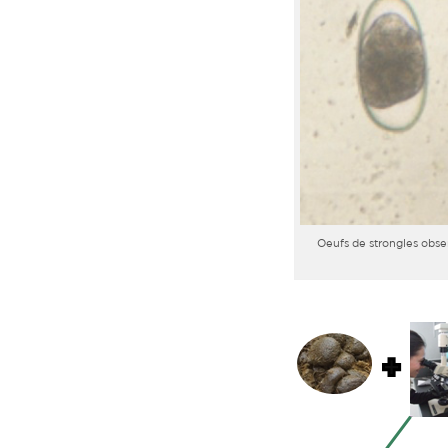
Oeufs de strongles obser