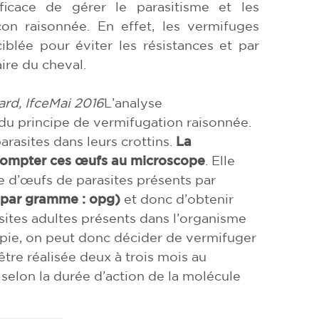
icace de gérer le parasitisme et les
n raisonnée. En effet, les vermifuges
iblée pour éviter les résistances et par
ire du cheval.
ard, Ifce
Mai 2016
L’analyse
 du principe de vermifugation raisonnée.
rasites dans leurs crottins.
La
 compter ces œufs au microscope
. Elle
 d’œufs de parasites présents par
par gramme : opg)
et donc d’obtenir
asites adultes présents dans l’organisme
opie, on peut donc décider de vermifuger
être réalisée deux à trois mois au
selon la durée d’action de la molécule