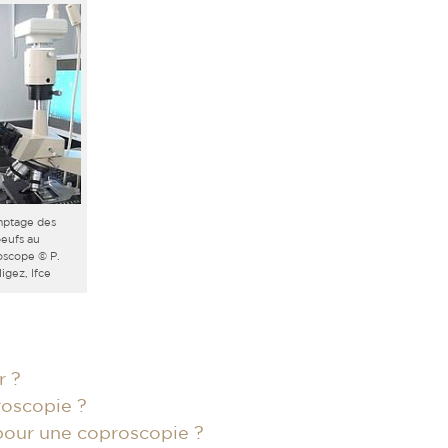
ptage des
eufs au
oscope © P.
igez, Ifce
r ?
roscopie ?
pour une coproscopie ?