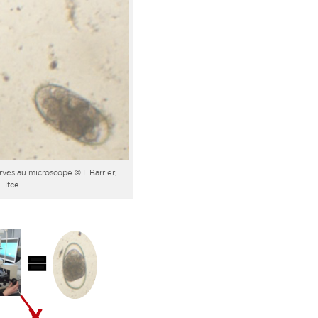
vés au microscope © I. Barrier,
Ifce