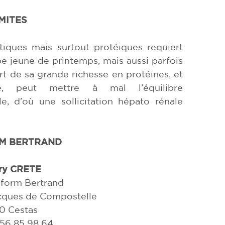
IMITES
tiques mais surtout protéiques requiert
be jeune de printemps, mais aussi parfois
t de sa grande richesse en protéines, et
, peut mettre à mal l’équilibre
le, d’où une sollicitation hépato rénale
M BERTRAND
rry CRETE
form Bertrand
cques de Compostelle
0 Cestas
 56 85 98 64