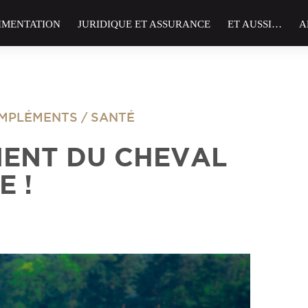
IMENTATION
JURIDIQUE ET ASSURANCE
ET AUSSI…
A
OMPLÉMENTS
/
SANTÉ
IMENT DU CHEVAL
 !