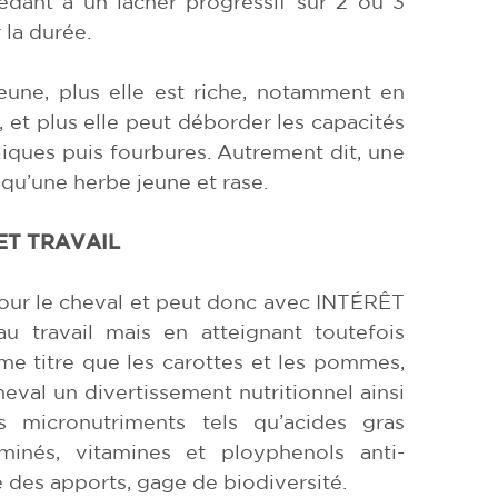
dant à un lâcher progressif sur 2 ou 3
la durée.
eune, plus elle est riche, notamment en
, et plus elle peut déborder les capacités
iques puis fourbures. Autrement dit, une
u’une herbe jeune et rase.
ET TRAVAIL
 pour le cheval et peut donc avec INTÉRÊT
au travail mais en atteignant toutefois
me titre que les carottes et les pommes,
eval un divertissement nutritionnel ainsi
ns micronutriments tels qu’acides gras
inés, vitamines et ployphenols anti-
é des apports, gage de biodiversité.