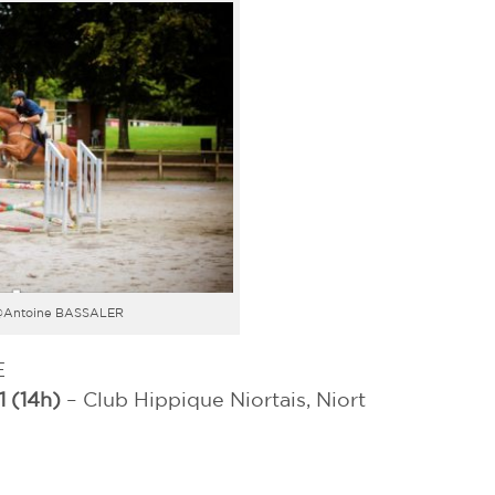
 @Antoine BASSALER
E
1 (14h)
– Club Hippique Niortais, Niort