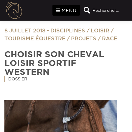
Panneau de gestion des cookies
MENU
Rechercher...
8 JUILLET 2018
-
DISCIPLINES
/
LOISIR /
TOURISME ÉQUESTRE
/
PROJETS
/
RACE
CHOISIR SON CHEVAL
LOISIR SPORTIF
WESTERN
DOSSIER