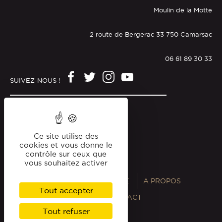
Moulin de la Motte
2 route de Bergerac 33 750 Camarsac
06 61 89 30 33
SUIVEZ-NOUS !
Mentions légales
Politique de confidentialité
Ce site utilise des
cookies et vous donne le
contrôle sur ceux que
vous souhaitez activer
ANNUAIRES
MAGAZINE
A PROPOS
Tout accepter
PROFESSIONNELS
CONTACT
Tout refuser