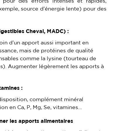
 pour des efforts intenses et rapides,
exemple, source d’énergie lente) pour des
igestibles Cheval, MADC) :
oin d’un apport aussi important en
ssance, mais de protéines de qualité
nsables comme la lysine (tourteau de
es). Augmenter légèrement les apports à
tamines :
disposition, complément minéral
ion en Ca, P, Mg, Se, vitamines…
ner les apports alimentaires