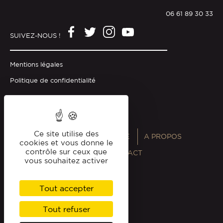
06 61 89 30 33
SUIVEZ-NOUS !
Mentions légales
Politique de confidentialité
Ce site utilise des
ANNUAIRES
MAGAZINE
A PROPOS
cookies et vous donne le
contrôle sur ceux que
PROFESSIONNELS
CONTACT
vous souhaitez activer
Tout accepter
Tout refuser