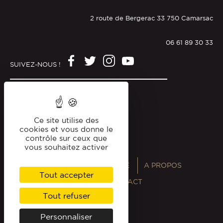
2 route de Bergerac 33 750 Camarsac
06 61 89 30 33
SUIVEZ-NOUS !
Mentions légales
Politique de confidentialité
Ce site utilise des
cookies et vous donne le
contrôle sur ceux que
vous souhaitez activer
ANNUAIRES
MAGAZINE
A PROPOS
Tout accepter
PROFESSIONNELS
CONTACT
Tout refuser
Personnaliser